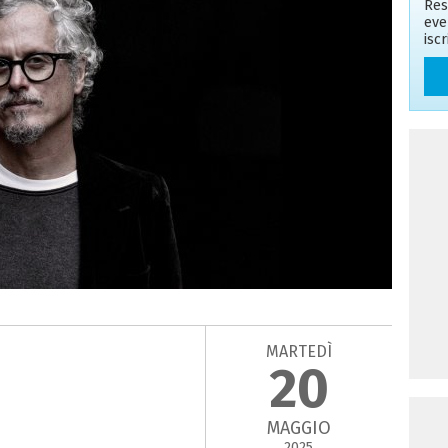
Res
eve
isc
MARTEDÌ
20
MAGGIO
2025