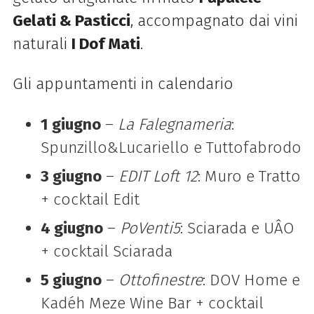
Gelati & Pasticci
, accompagnato dai vini
naturali
I Dof Mati
.
Gli appuntamenti in calendario
1 giugno
–
La Falegnameria
:
Spunzillo&Lucariello e Tuttofabrodo
3 giugno
–
EDIT Loft 12
: Muro e Tratto
+ cocktail Edit
4 giugno
–
PoVenti5
: Sciarada e UÂO
+ cocktail Sciarada
5 giugno
–
Ottofinestre
: DOV Home e
Kadéh Meze Wine Bar + cocktail