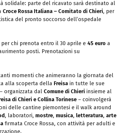
à solidale: parte del ricavato sarà destinato al
a
Croce Rossa Italiana – Comitato di Chieri
, per
rtistica del pronto soccorso dell’ospedale
per chi prenota entro il 30 aprile e
45 euro
a
saurimento posti. Prenotazioni su
tanti momenti che animeranno la giornata del
a alla scoperta della
Freisa
in tutte le sue
 – organizzata dal
Comune di Chieri
insieme al
eisa di Chieri e Collina Torinese
– coinvolgerà
ni delle cantine piemontesi e il walk around
od
, laboratori,
mostre
,
musica
,
letteratura
,
arte
sa
firmata Croce Rossa, con attività per adulti e
zzazione.