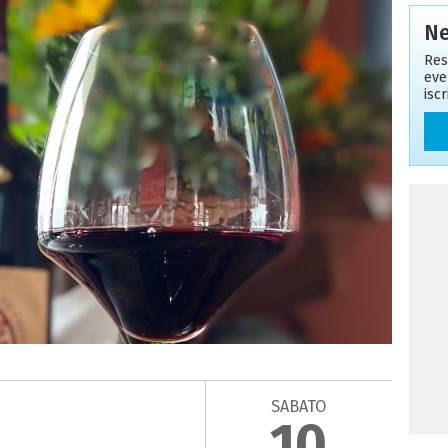
Ne
Res
eve
isc
SABATO
10