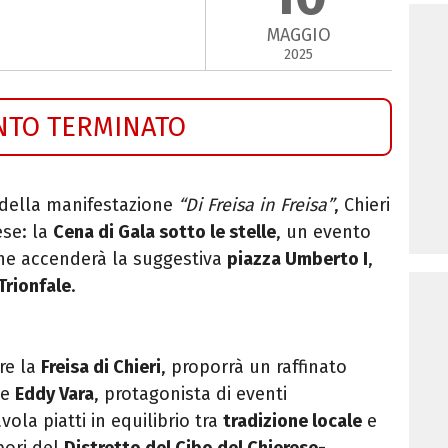
MAGGIO
2025
NTO TERMINATO
 della manifestazione
“Di Freisa in Freisa”
, Chieri
ese: la
Cena di Gala sotto le stelle
, un evento
he accenderà la suggestiva
piazza Umberto I
,
Trionfale
.
are la
Freisa di Chieri
, proporrà un raffinato
se
Eddy Vara
, protagonista di eventi
vola piatti in equilibrio tra
tradizione locale
e
apori del
Distretto del Cibo del Chierese-