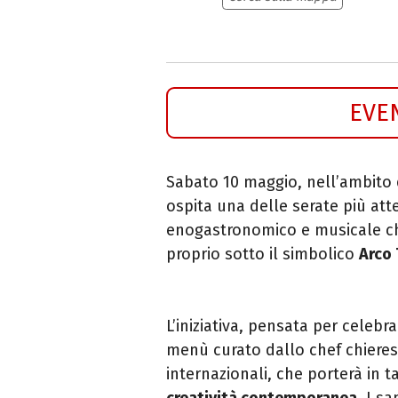
EVE
Sabato 10 maggio, nell’ambito
ospita una delle serate più att
enogastronomico e musicale c
proprio sotto il simbolico
Arco 
L’iniziativa, pensata per celebr
menù curato dallo chef chiere
internazionali, che porterà in ta
creatività contemporanea
. I s