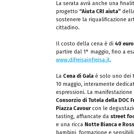
La serata avrà anche una finalit
progetto
“Aiuta CRI aiuta”
dell
sostenere la riqualificazione a
cittadino.
Il costo della cena è di
40 euro
partire dal 1° maggio, fino a e
www.difreisainfreisa.it
.
La
Cena di Gala
è solo uno dei 
10 maggio, interamente dedicat
espressioni. La manifestazione
Consorzio di Tutela della DOC Fr
Piazza Cavour
con le degustazio
tasting, affiancate da
street fo
e una ricca
Notte Bianca e Ros
bambini, formazione e sensibili