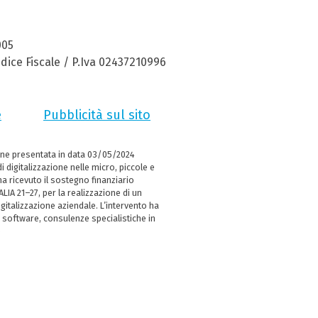
005
dice Fiscale / P.Iva 02437210996
e
Pubblicità sul sito
ne presentata in data 03/05/2024
i digitalizzazione nelle micro, piccole e
 ricevuto il sostegno finanziario
LIA 21–27, per la realizzazione di un
italizzazione aziendale. L’intervento ha
 software, consulenze specialistiche in
e