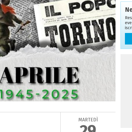
Ne
Res
eve
isc
MARTEDÌ
29