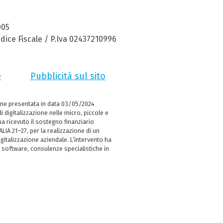
005
dice Fiscale / P.Iva 02437210996
e
Pubblicità sul sito
ne presentata in data 03/05/2024
i digitalizzazione nelle micro, piccole e
 ricevuto il sostegno finanziario
LIA 21–27, per la realizzazione di un
italizzazione aziendale. L’intervento ha
 software, consulenze specialistiche in
e