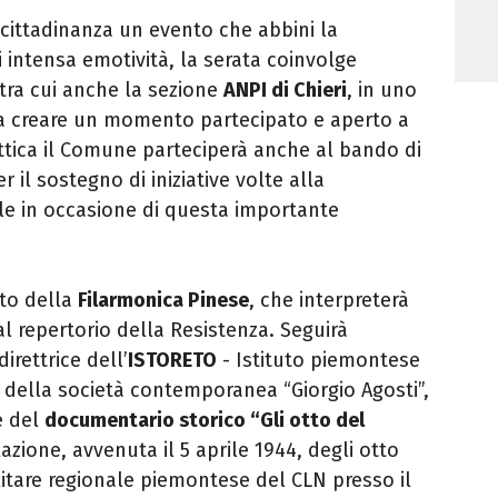
a cittadinanza un evento che abbini la
i intensa emotività, la serata coinvolge
 tra cui anche la sezione
ANPI di Chieri
, in uno
o a creare un momento partecipato e aperto a
ottica il Comune parteciperà anche al bando di
 il sostegno di iniziative volte alla
ale in occasione di questa importante
rto della
Filarmonica Pinese
, che interpreterà
 dal repertorio della Resistenza. Seguirà
irettrice dell’
ISTORETO
- Istituto piemontese
e della società contemporanea “Giorgio Agosti”,
e del
documentario storico “Gli otto del
lazione, avvenuta il 5 aprile 1944, degli otto
tare regionale piemontese del CLN presso il