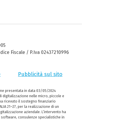
005
dice Fiscale / P.Iva 02437210996
e
Pubblicità sul sito
ne presentata in data 03/05/2024
i digitalizzazione nelle micro, piccole e
 ricevuto il sostegno finanziario
LIA 21–27, per la realizzazione di un
italizzazione aziendale. L’intervento ha
 software, consulenze specialistiche in
e