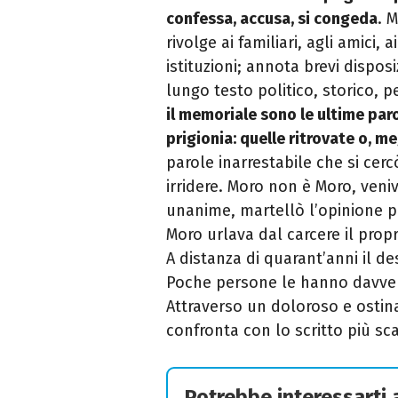
confessa, accusa, si congeda
. M
rivolge ai familiari, agli amici, 
istituzioni; annota brevi dispo
lungo testo politico, storico, 
il memoriale sono le ultime paro
prigionia: quelle ritrovate o, me
parole inarrestabile che si cercò
irridere. Moro non è Moro, ven
unanime, martellò l’opinione 
Moro urlava dal carcere il prop
A distanza di quarant’anni il d
Poche persone le hanno davvero
Attraverso un doloroso e ostina
confronta con lo scritto più sca
Potrebbe interessarti