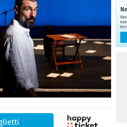
Ne
Res
eve
isc
lietti