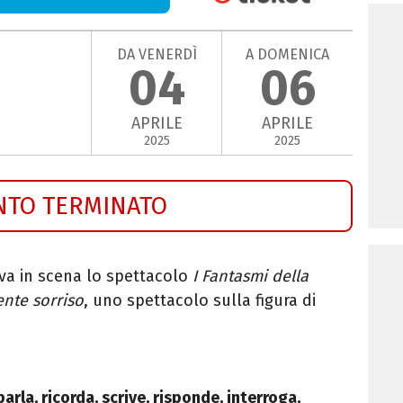
DA VENERDÌ
A DOMENICA
04
06
APRILE
APRILE
2025
2025
NTO TERMINATO
a va in scena lo spettacolo
I Fantasmi della
dente sorriso
, uno spettacolo sulla figura di
arla, ricorda, scrive, risponde, interroga,