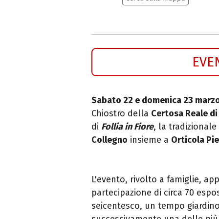
EVE
Sabato 22 e domenica 23 marz
Chiostro della
Certosa Reale di
di
Follia in Fiore
, la tradizionale
Collegno
insieme a
Orticola P
L'evento, rivolto a famiglie, ap
partecipazione di circa 70 espo
seicentesco, un tempo giardino
successivamente una delle più g