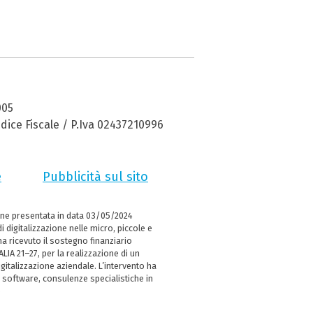
005
dice Fiscale / P.Iva 02437210996
e
Pubblicità sul sito
ne presentata in data 03/05/2024
i digitalizzazione nelle micro, piccole e
 ricevuto il sostegno finanziario
LIA 21–27, per la realizzazione di un
italizzazione aziendale. L’intervento ha
 software, consulenze specialistiche in
e