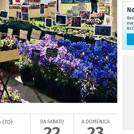
Ne
Res
eve
isc
DA SABATO
A DOMENICA
 (TO)
22
23