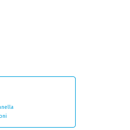
anella
oni