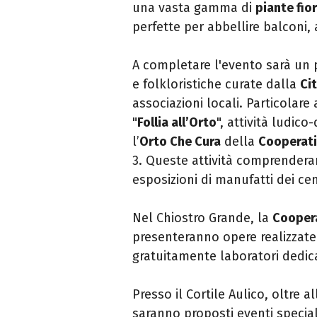
una vasta gamma di
piante fior
perfette per abbellire balconi, 
A completare l'evento sarà un pr
e folkloristiche curate dalla
Ci
associazioni locali. Particolare
"
Follia all’Orto
", attività ludico
l’
Orto Che Cura
della
Cooperati
3. Queste attività comprenderann
esposizioni di manufatti dei cen
Nel Chiostro Grande, la
Coopera
presenteranno opere realizzate n
gratuitamente laboratori dedica
Presso il Cortile Aulico, oltre 
saranno proposti eventi speciali