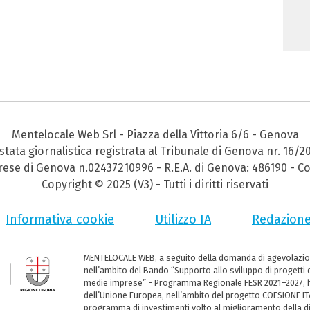
Mentelocale Web Srl - Piazza della Vittoria 6/6 - Genova
stata giornalistica registrata al Tribunale di Genova nr. 16/2
prese di Genova n.02437210996 - R.E.A. di Genova: 486190 - Co
Copyright © 2025 (V3) - Tutti i diritti riservati
Informativa cookie
Utilizzo IA
Redazion
MENTELOCALE WEB, a seguito della domanda di agevolazio
nell’ambito del Bando “Supporto allo sviluppo di progetti d
medie imprese” - Programma Regionale FESR 2021–2027, ha
dell’Unione Europea, nell’ambito del progetto COESIONE ITA
programma di investimenti volto al miglioramento della dig