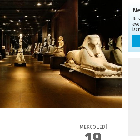
Ne
Res
eve
isc
MERCOLEDÌ
19