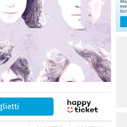
Res
eve
isc
lietti