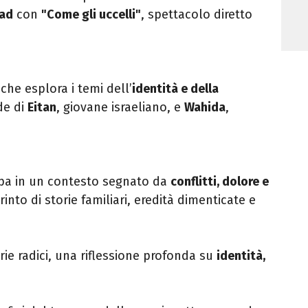
ad
con
"Come gli uccelli"
, spettacolo diretto
he esplora i temi dell’
identità e della
de di
Eitan
, giovane israeliano, e
Wahida
,
uppa in un contesto segnato da
conflitti, dolore e
into di storie familiari, eredità dimenticate e
ie radici, una riflessione profonda su
identità,