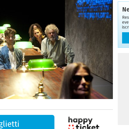
Ne
Res
eve
isc
lietti