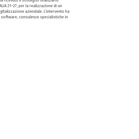
 ricevuto il sostegno finanziario
LIA 21–27, per la realizzazione di un
italizzazione aziendale. L’intervento ha
 software, consulenze specialistiche in
e