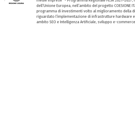
medie imprese” - Programma Regionale FESR 2021–2027, ha
dell’Unione Europea, nell’ambito del progetto COESIONE ITA
programma di investimenti volto al miglioramento della dig
riguardato l’implementazione di infrastrutture hardware e
ambito SEO e Intelligenza Artificiale, sviluppo e-commerc