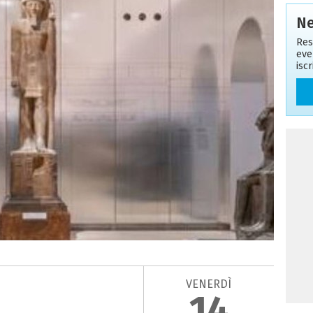
Ne
Res
eve
isc
VENERDÌ
14