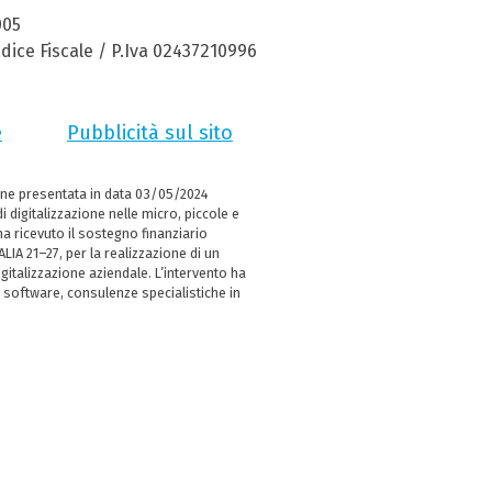
005
dice Fiscale / P.Iva 02437210996
e
Pubblicità sul sito
ne presentata in data 03/05/2024
i digitalizzazione nelle micro, piccole e
 ricevuto il sostegno finanziario
LIA 21–27, per la realizzazione di un
italizzazione aziendale. L’intervento ha
 software, consulenze specialistiche in
e