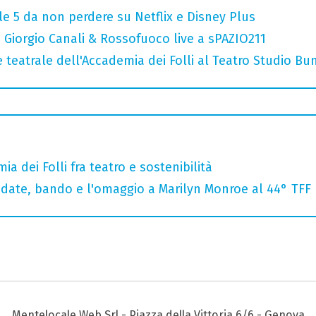
 le 5 da non perdere su Netflix e Disney Plus
: Giorgio Canali & Rossofuoco live a sPAZIO211
teatrale dell'Accademia dei Folli al Teatro Studio Bu
ia dei Folli fra teatro e sostenibilità
: date, bando e l'omaggio a Marilyn Monroe al 44° TFF
Mentelocale Web Srl - Piazza della Vittoria 6/6 - Genova