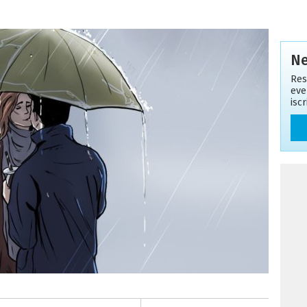
Ne
Res
eve
isc