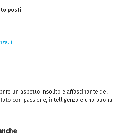
nto posti
enza
.it
t
rire un aspetto insolito e affascinante del
tato con passione, intelligenza e una buona
 anche