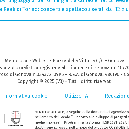
 nuovi linguaggi di performing art a Cuneo e nel cuneese
 Reali di Torino: concerti e spettacoli serali dal 12 gi
Mentelocale Web Srl - Piazza della Vittoria 6/6 - Genova
stata giornalistica registrata al Tribunale di Genova nr. 16/2
prese di Genova n.02437210996 - R.E.A. di Genova: 486190 - Co
Copyright © 2025 (V3) - Tutti i diritti riservati
Informativa cookie
Utilizzo IA
Redazion
MENTELOCALE WEB, a seguito della domanda di agevolazio
nell’ambito del Bando “Supporto allo sviluppo di progetti d
medie imprese” - Programma Regionale FESR 2021–2027, ha
dell’Unione Europea, nell’ambito del progetto COESIONE ITA