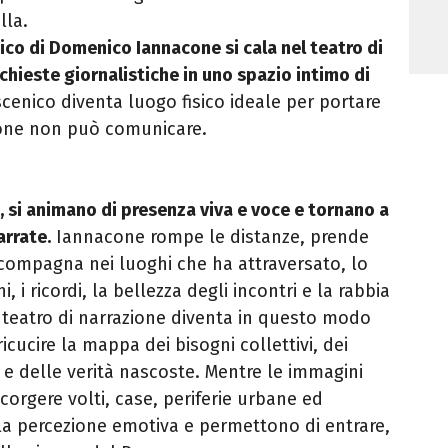
lla.
tico di Domenico Iannacone si cala nel teatro di
chieste giornalistiche in uno spazio intimo di
oscenico diventa luogo fisico ideale per portare
ione non può comunicare.
, si animano di presenza viva e voce e tornano a
arrate.
Iannacone rompe le distanze, prende
compagna nei luoghi che ha attraversato, lo
 i ricordi, la bellezza degli incontri e la rabbia
l teatro di narrazione diventa in questo modo
ricucire la mappa dei bisogni collettivi, dei
zie e delle verità nascoste. Mentre le immagini
corgere volti, case, periferie urbane ed
o la percezione emotiva e permettono di entrare,