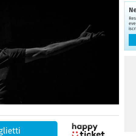
Ne
Res
eve
isc
lietti