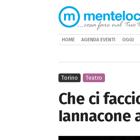
HOME
AGENDA EVENTI
OGGI
Torino
Teatro
Che ci facc
Iannacone a