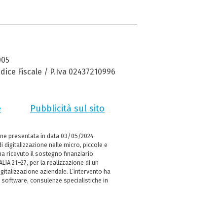
005
dice Fiscale / P.Iva 02437210996
e
Pubblicità sul sito
ne presentata in data 03/05/2024
i digitalizzazione nelle micro, piccole e
 ricevuto il sostegno finanziario
LIA 21–27, per la realizzazione di un
italizzazione aziendale. L’intervento ha
 software, consulenze specialistiche in
e