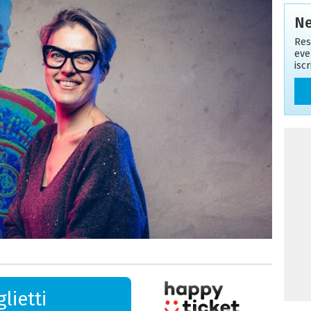
Ne
Res
eve
isc
lietti