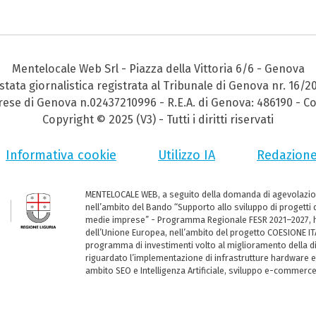
Mentelocale Web Srl - Piazza della Vittoria 6/6 - Genova
stata giornalistica registrata al Tribunale di Genova nr. 16/2
prese di Genova n.02437210996 - R.E.A. di Genova: 486190 - Co
Copyright © 2025 (V3) - Tutti i diritti riservati
Informativa cookie
Utilizzo IA
Redazion
MENTELOCALE WEB, a seguito della domanda di agevolazio
nell’ambito del Bando “Supporto allo sviluppo di progetti d
medie imprese” - Programma Regionale FESR 2021–2027, ha
dell’Unione Europea, nell’ambito del progetto COESIONE ITA
programma di investimenti volto al miglioramento della dig
riguardato l’implementazione di infrastrutture hardware e
ambito SEO e Intelligenza Artificiale, sviluppo e-commerc