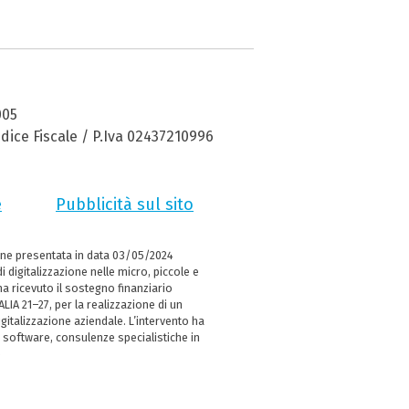
005
dice Fiscale / P.Iva 02437210996
e
Pubblicità sul sito
ne presentata in data 03/05/2024
i digitalizzazione nelle micro, piccole e
 ricevuto il sostegno finanziario
LIA 21–27, per la realizzazione di un
italizzazione aziendale. L’intervento ha
 software, consulenze specialistiche in
e