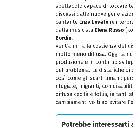
spettacolo capace di toccare te
discussi dalle nuove generazion
cantante
Enza Levatè
reinterpr
dalla musicista
Elena Russo
(ko
Bordin
.
Vent’anni fa la coscienza del di
molto meno diffusa. Oggi la ric
produzione è in continuo svilupp
del problema. Le discariche di 
così come gli scarti umani: pe
rifugiate, migranti, con disabil
diffusa cecità e follia, in tan
cambiamenti volti ad evitare l
Potrebbe interessarti