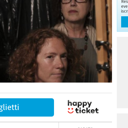
Res
eve
isc
lietti