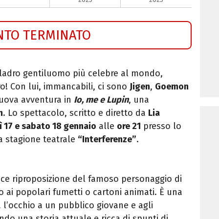
NTO TERMINATO
l ladro gentiluomo più celebre al mondo,
o! Con lui, immancabili, ci sono
Jigen
,
Goemon
 nuova avventura in
Io, me e Lupin
, una
n
. Lo spettacolo, scritto e diretto da
Lia
ì 17 e sabato 18 gennaio
alle
ore 21
presso lo
la stagione teatrale
“Interferenze”
.
ce riproposizione del famoso personaggio di
 ai popolari fumetti o cartoni animati. È una
 l’occhio a un pubblico giovane e agli
do una storia attuale e ricca di spunti di