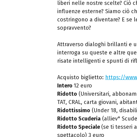
liberi nelle nostre scelte? Ciò c
influenze esterne? Siamo ciò ch
costringono a diventare? E se 
sopravvento?
Attraverso dialoghi brillanti e 
interroga su queste e altre que
risate intelligenti e spunti di ri
Acquisto biglietto:
https://www.
Intero
12 euro
Ridotto
(Universitari, abboname
TAT, CRAL, carta giovani, abitan
Ridottissimo
(Under 18, disabil
Ridotto Scuderia
(alliev* Scud
Ridotto Speciale
(se ti tesseri
spettacolo) 3 euro