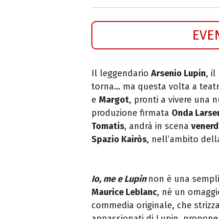
EVE
Il leggendario
Arsenio Lupin
, i
torna… ma questa volta a teatr
e
Margot
, pronti a vivere una
produzione firmata
Onda Larse
Tomatis
, andrà in scena
venerd
Spazio Kairòs
, nell’ambito del
Io, me e Lupin
non è una sempli
Maurice Leblanc
, né un omaggio
commedia originale, che strizza
appassionati di Lupin, proponen