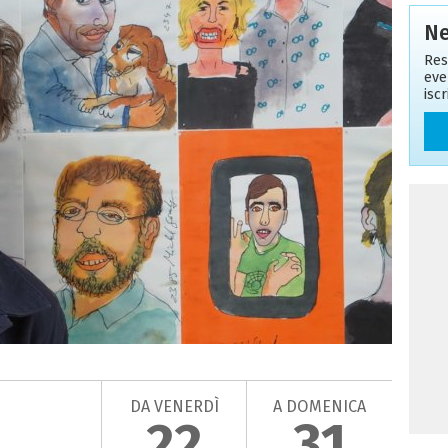
Ne
Res
eve
isc
DA VENERDÌ
A DOMENICA
22
31