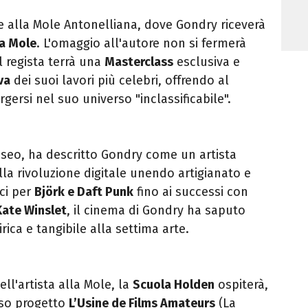
te alla Mole Antonelliana, dove Gondry riceverà
la Mole
. L'omaggio all'autore non si fermerà
l regista terrà una
Masterclass
esclusiva e
va
dei suoi lavori più celebri, offrendo al
gersi nel suo universo "inclassificabile".
useo, ha descritto Gondry come un artista
lla rivoluzione digitale unendo artigianato e
ici per
Björk e Daft Punk
fino ai successi con
Kate Winslet
, il cinema di Gondry ha saputo
ca e tangibile alla settima arte.
ll'artista alla Mole, la
Scuola Holden
ospiterà,
teso progetto
L’Usine de Films Amateurs
(La