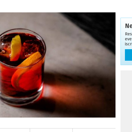
Ne
Res
eve
isc