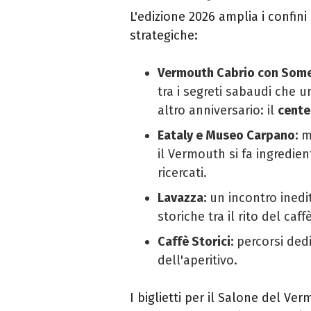
L'edizione 2026 amplia i confin
strategiche:
Vermouth Cabrio con Som
tra i segreti sabaudi che u
altro anniversario: il
cente
Eataly e Museo Carpano:
ma
il Vermouth si fa ingredie
ricercati.
Lavazza:
un incontro inedit
storiche tra il rito del ca
Caffè Storici:
percorsi dedi
dell'aperitivo.
I biglietti per il Salone del Ve