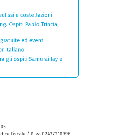
clissi e costellazioni
g. Ospiti Pablo Trincia,
gratuite ed eventi
r italiano
a gli ospiti Samurai Jay e
005
dice Fiscale / P.Iva 02437210996