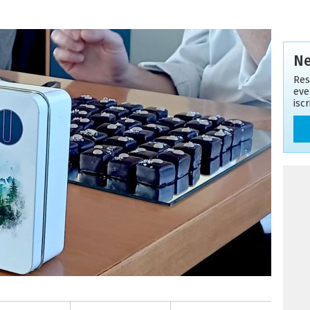
Ne
Res
eve
isc