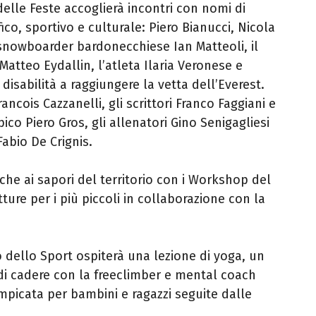
 delle Feste accoglierà incontri con nomi di
co, sportivo e culturale: Piero Bianucci, Nicola
snowboarder bardonecchiese Ian Matteoli, il
Matteo Eydallin, l’atleta Ilaria Veronese e
disabilità a raggiungere la vetta dell’Everest.
rancois Cazzanelli, gli scrittori Franco Faggiani e
co Piero Gros, gli allenatori Gino Senigagliesi
Fabio De Crignis.
nche ai sapori del territorio con i Workshop del
etture per i più piccoli in collaborazione con la
o dello Sport ospiterà una lezione di yoga, un
i cadere con la freeclimber e mental coach
mpicata per bambini e ragazzi seguite dalle