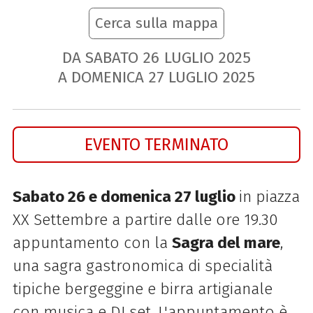
Cerca sulla mappa
DA SABATO
26
LUGLIO
2025
A DOMENICA
27
LUGLIO
2025
EVENTO TERMINATO
Sabato 26 e domenica 27 luglio
in p
iazza
XX Settembre a partire dalle ore 19.30
appuntamento con la
Sagra del mare
,
una s
agra gastronomica di specialità
tipiche bergeggine e birra artigianale
con m
usica e DJ set. L'appuntamento è