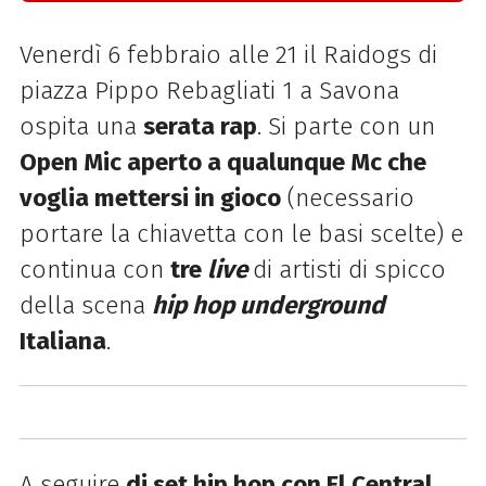
Venerdì 6 febbraio alle 21 il Raidogs di
piazza Pippo Rebagliati 1 a Savona
ospita una
serata rap
. Si parte con un
Open Mic aperto a qualunque Mc che
voglia mettersi in gioco
(necessario
portare la chiavetta con le basi scelte) e
continua con
tre
live
di artisti di spicco
della scena
hip hop underground
Italiana
.
A seguire
dj set hip hop con El Central
.