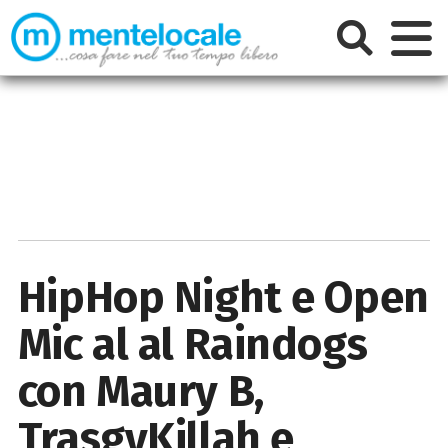
HipHop Night e Open
Mic al al Raindogs
con Maury B,
TrasgyKillah e