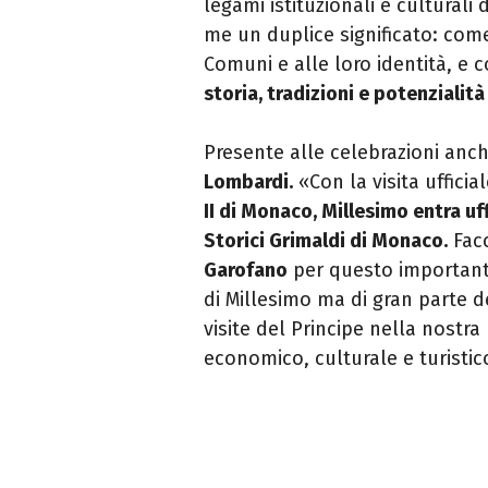
legami istituzionali e culturali 
me un duplice significato: come
Comuni e alle loro identità, e
storia, tradizioni e potenziali
Presente alle celebrazioni anch
Lombardi.
«Con la visita ufficia
II di Monaco,
Millesimo
entra uff
Storici Grimaldi di Monaco.
Facc
Garofano
per questo importante
di
Millesimo
ma di gran parte de
visite del Principe nella nostr
economico, culturale e turistic