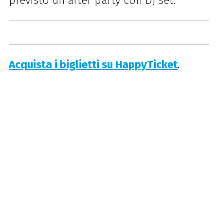
previsto un after party con DJ set.
Acquista i biglietti su HappyTicket
.