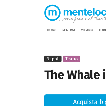
HOME
GENOVA
MILANO
TOR
Napoli
Teatro
The Whale in
Acquista big