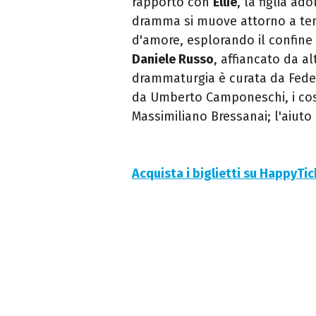
rapporto con
Ellie
, la figlia a
dramma si muove attorno a temi
d'amore, esplorando il confine 
Daniele Russo
, affiancato da alt
drammaturgia è curata da Federi
da Umberto Camponeschi, i cost
Massimiliano Bressanai; l'aiuto 
Acquista i biglietti su HappyTi