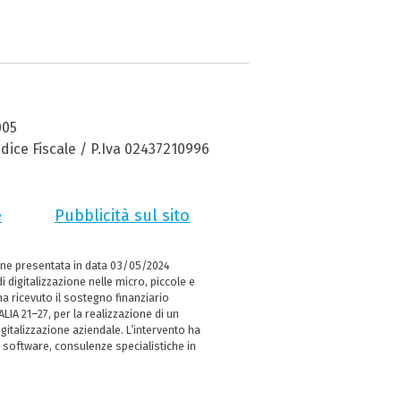
005
dice Fiscale / P.Iva 02437210996
e
Pubblicità sul sito
ne presentata in data 03/05/2024
i digitalizzazione nelle micro, piccole e
 ricevuto il sostegno finanziario
LIA 21–27, per la realizzazione di un
italizzazione aziendale. L’intervento ha
 software, consulenze specialistiche in
e