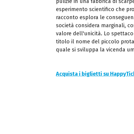
pulizie in una fabbrica di scarpe
esperimento scientifico che prom
racconto esplora le conseguenz
società considera marginali, co
valore dell'unicità. Lo spettac
titolo il nome del piccolo prot
quale si sviluppa la vicenda um
Acquista i biglietti su HappyTi