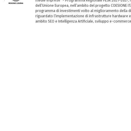
medie imprese” - Programma Regionale FESR 2021–2027, ha
dell’Unione Europea, nell’ambito del progetto COESIONE ITA
programma di investimenti volto al miglioramento della dig
riguardato l’implementazione di infrastrutture hardware e
ambito SEO e Intelligenza Artificiale, sviluppo e-commerc