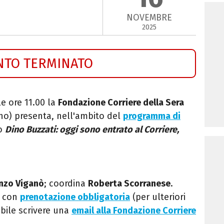
NOVEMBRE
2025
NTO TERMINATO
e ore 11.00 la
Fondazione Corriere della Sera
lano) presenta, nell'ambito del
programma di
ro
Dino Buzzati: oggi sono entrato al Corriere,
nzo Viganò
; coordina
Roberta Scorranese
.
con
prenotazione obbligatoria
(per ulteriori
bile scrivere una
email alla Fondazione Corriere