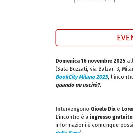
EVE
Domenica 16 novembre 2025
all
(Sala Buzzati, via Balzan 3, Mi
BookCity Milano 2025
, l'incont
quando ne uscirò?
.
Intervengono
Gioele Dix
e
Lore
L'incontro è a
ingresso gratuito
informazioni è comunque possi
della Sera
).