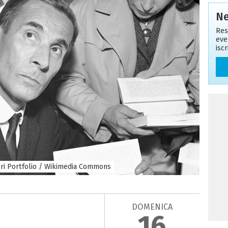
Ne
Res
eve
isc
ori Portfolio / Wikimedia Commons
DOMENICA
16