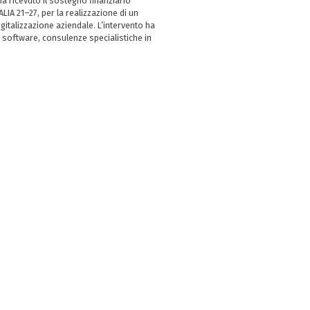
 ricevuto il sostegno finanziario
LIA 21–27, per la realizzazione di un
italizzazione aziendale. L’intervento ha
 software, consulenze specialistiche in
e