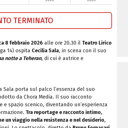
NTO TERMINATO
ca 8 febbraio 2026
alle ore 20.30 il
Teatro Lirico
rga 14) ospita
Cecilia Sala
, in scena con il suo
a notte a Teheran
, di cui è autrice e
lia Sala porta sul palco l’essenza del suo
rodotto da Chora Media. Il suo racconto
ce e spazio scenico, diventando un’esperienza
formazione.
Tra reportage e racconto intimo,
e un viaggio nella resistenza e nel desiderio
,
ioni. Lo spettacolo, diretto da
Bruno Fornasari
,