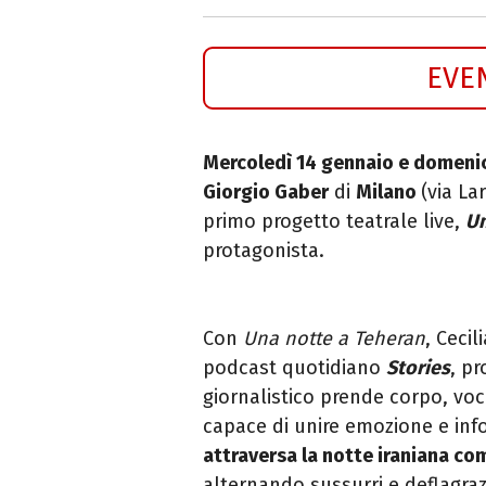
EVE
Mercoledì 14 gennaio e domeni
Giorgio Gaber
di
Milano
(via La
primo progetto teatrale live,
Un
protagonista.
Con
Una notte a Teheran
, Ceci
podcast quotidiano
Stories
, p
giornalistico prende corpo, vo
capace di unire emozione e in
attraversa la notte iraniana com
alternando sussurri e deflagraz