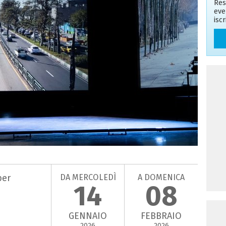
Res
eve
isc
DA MERCOLEDÌ
A DOMENICA
ber
14
08
GENNAIO
FEBBRAIO
2026
2026