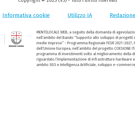
Copyright © 2025 (V3) - Tutti i diritti riservati
Informativa cookie
Utilizzo IA
Redazion
MENTELOCALE WEB, a seguito della domanda di agevolazio
nell’ambito del Bando “Supporto allo sviluppo di progetti d
medie imprese” - Programma Regionale FESR 2021–2027, ha
dell’Unione Europea, nell’ambito del progetto COESIONE ITA
programma di investimenti volto al miglioramento della dig
riguardato l’implementazione di infrastrutture hardware e
ambito SEO e Intelligenza Artificiale, sviluppo e-commerc