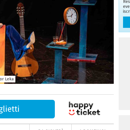
Res
eve
isc
or Leka
lietti