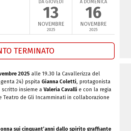
DA GIOVEDÌ
A DOMENICA
13
16
NOVEMBRE
NOVEMBRE
2025
2025
NTO TERMINATO
ovembre 2025
alle 19.30 la Cavallerizza del
agenta 24) pspita
Gianna Coletti
, protagonista
, scritto insieme a
Valeria Cavalli
e con la regia
 Teatro de Gli Incamminati in collaborazione
onna sui cinquant’anni dallo spirito graffiante