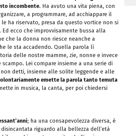
ento incombente
. Ha avuto una vita piena, con
ganizzare, a programmare, ad acchiappare il
a le ha riservato, presa da questo vortice non si
. Ed ecco che improvvisamente bussa alla
ne che la donna non riesce neanche a
che le sta accadendo. Quella parola lì
toria delle nostre mamme, zie, nonne e invece
’è scampo. Lei compare insieme a una serie di
i non detti, insieme alle solite leggende e alle
volontariamente emette la parola tanto temuta
 mette in musica, la canta, per poi chiedersi
essant’anni
; ha una consapevolezza diversa, è
 disincantata riguardo alla bellezza dell’età