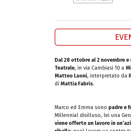
EVE
Dal 28 ottobre al 2 novembre e
Teatrale
, in via Cambiasi 10 a
M
Matteo Luoni
, interpretato da
di
Mattia Fabris
.
Marco ed Emma sono
padre e f
Millennial disilluso, lei una G
viene offerto un lavoro in un’a
ribella
: quel lavoro va contro t