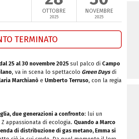
OTTOBRE
NOVEMBRE
2025
2025
NTO TERMINATO
 dal 25 al 30 novembre 2025
sul palco di
Campo
ilano
, va in scena lo spettacolo
Green Days
di
Ilaria Marchianò
e
Umberto Terruso
, con la regia
iglia, due generazioni a confronto
: lui un
en Z appassionata di ecologia.
Quando a Marco
zienda di distribuzione di gas metano, Emma si
utto ciò in cui crede. Da quel momento il loro