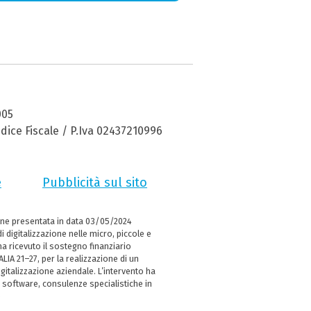
005
dice Fiscale / P.Iva 02437210996
e
Pubblicità sul sito
ne presentata in data 03/05/2024
i digitalizzazione nelle micro, piccole e
 ricevuto il sostegno finanziario
LIA 21–27, per la realizzazione di un
italizzazione aziendale. L’intervento ha
 software, consulenze specialistiche in
e