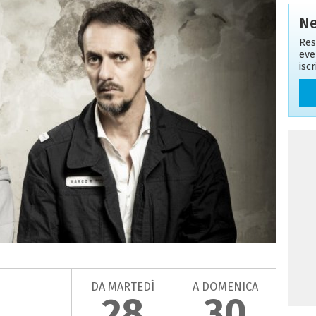
Ne
Res
eve
isc
DA MARTEDÌ
A DOMENICA
28
30