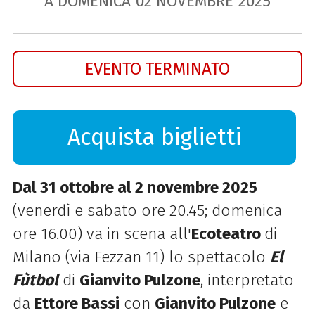
A DOMENICA
02
NOVEMBRE
2025
EVENTO TERMINATO
Acquista biglietti
Dal 31 ottobre al 2 novembre 2025
(venerdì e sabato ore 20.45; domenica
ore 16.00) va in scena all'
Ecoteatro
di
Milano (via Fezzan 11) lo spettacolo
El
Fùtbol
di
Gianvito Pulzone
, interpretato
da
Ettore Bassi
con
Gianvito Pulzone
e