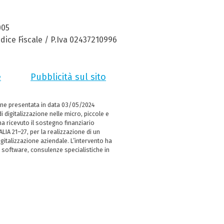
005
dice Fiscale / P.Iva 02437210996
e
Pubblicità sul sito
ne presentata in data 03/05/2024
i digitalizzazione nelle micro, piccole e
 ricevuto il sostegno finanziario
LIA 21–27, per la realizzazione di un
italizzazione aziendale. L’intervento ha
 software, consulenze specialistiche in
e