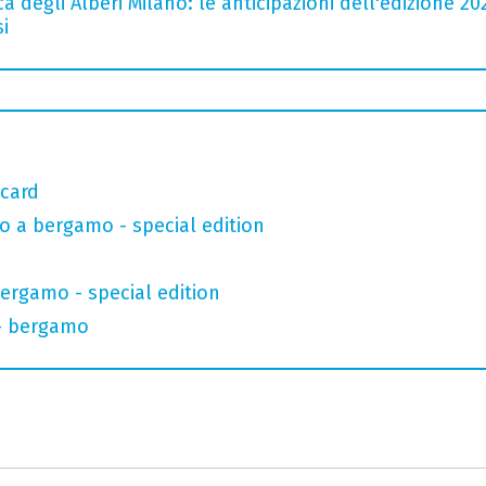
a degli Alberi Milano: le anticipazioni dell'edizione 20
i
 card
o a bergamo - special edition
bergamo - special edition
 - bergamo