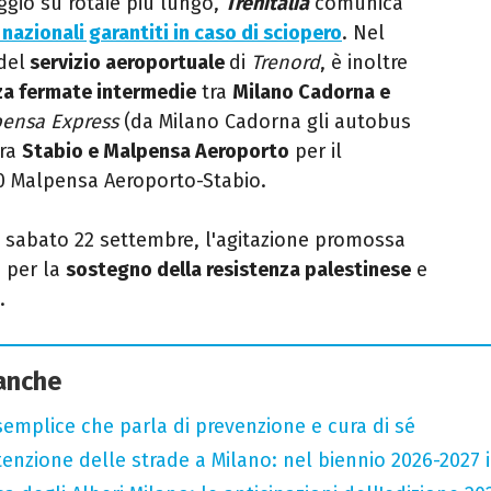
ggio su rotaie più lungo,
Trenitalia
comunica
 nazionali garantiti in caso di sciopero
. Nel
del
servizio aeroportuale
di
Trenord
, è inoltre
za fermate intermedie
tra
Milano Cadorna e
ensa Express
(da Milano Cadorna gli autobus
tra
Stabio e Malpensa Aeroporto
per il
 Malpensa Aeroporto-Stabio.
i sabato 22 settembre, l'agitazione promossa
 per la
sostegno della resistenza palestinese
e
.
 anche
semplice che parla di prevenzione e cura di sé
zione delle strade a Milano: nel biennio 2026-2027 inv