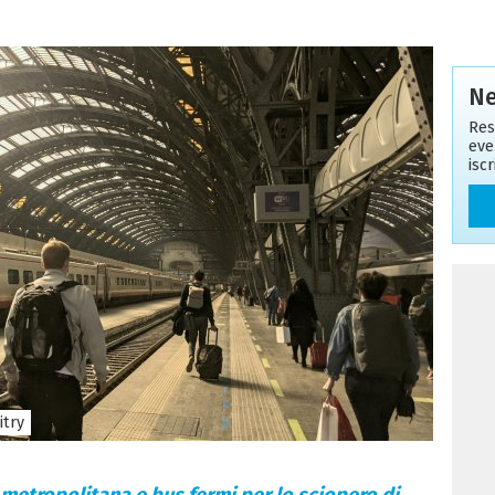
Ne
Res
eve
isc
itry