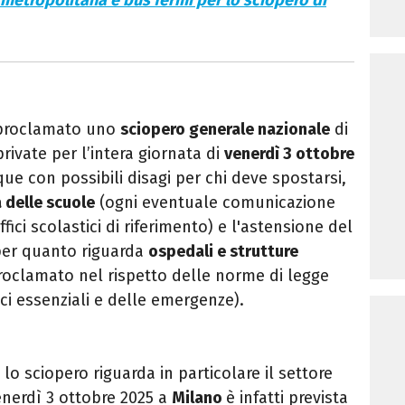
metropolitana e bus fermi per lo sciopero di
 proclamato uno
sciopero
generale nazionale
di
rivate per l’intera giornata di
venerdì 3 ottobre
que con possibili disagi per chi deve spostarsi,
 delle scuole
(o
gni eventuale comunicazione
ffici scolastici di riferimento
) e l'astensione del
per quanto riguarda
ospedali e strutture
proclamato
nel rispetto delle norme di legge
ici essenziali e delle emergenze).
, lo sciopero riguarda in particolare il settore
venerdì 3 ottobre 2025 a
Milano
è infatti prevista