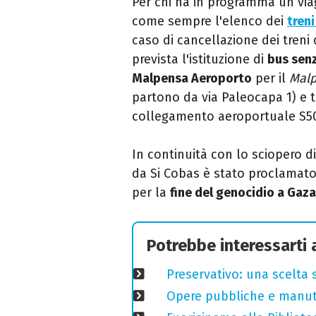
Per chi ha in programma un via
come sempre l'elenco dei
treni
caso di
cancellazione dei treni 
prevista l'istituzione di
bus sen
Malpensa Aeroporto
per il
Malp
partono da via Paleocapa 1) e 
collegamento aeroportuale S50
In continuità con lo sciopero d
da Si Cobas è stato proclamato
per la
fine del genocidio a Gaza
Potrebbe interessarti
Preservativo: una scelta 
Opere pubbliche e manuten