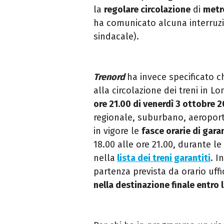
la
regolare circolazione
di
metro
ha comunicato alcuna interruzio
sindacale).
Trenord
ha invece specificato c
alla circolazione dei treni in 
ore
21.00
di venerdì 3 ottobre 
regionale, suburbano, aeropor
in vigore le
fasce orarie di gara
18.00 alle ore 21.00, durante l
nella
lista dei treni garantiti
. I
partenza prevista da orario uff
nella destinazione finale entro 