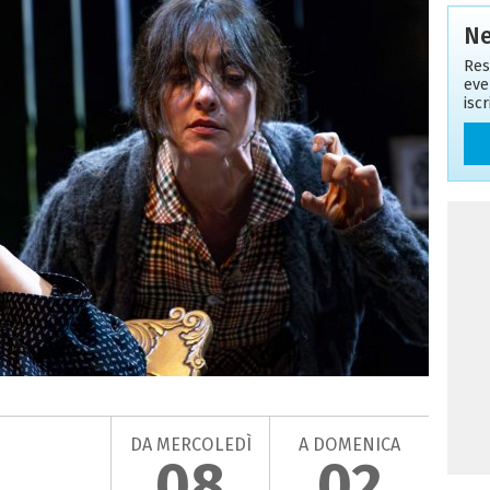
Ne
Res
eve
isc
DA MERCOLEDÌ
A DOMENICA
08
02