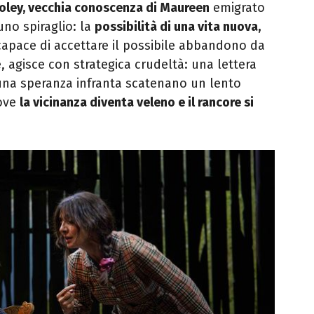
ooley, vecchia conoscenza di Maureen
emigrato
uno spiraglio: la
possibilità di una vita nuova,
ncapace di accettare il possibile abbandono da
ne, agisce con strategica crudeltà: una lettera
 una speranza infranta scatenano un lento
dove
la vicinanza diventa veleno e il rancore si