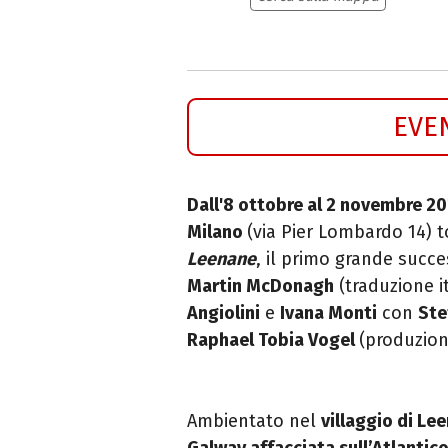
EVE
Dall'8 ottobre al 2 novembre 2
Milano
(via Pier Lombardo 14) 
Leenane
, il primo grande succ
Martin McDonagh
(traduzione i
Angiolini
e
Ivana Monti
con
Ste
Raphael Tobia Vogel
(produzion
Ambientato nel
villaggio di Le
Galway affacciata sull’Atlantic