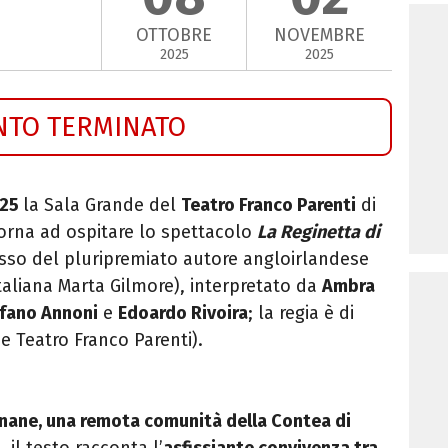
OTTOBRE
NOVEMBRE
2025
2025
NTO TERMINATO
025
la Sala Grande del
Teatro Franco Parenti
di
torna ad ospitare lo spettacolo
La Reginetta di
esso del pluripremiato autore angloirlandese
taliana Marta Gilmore), interpretato da
Ambra
fano Annoni
e
Edoardo Rivoira
; la regia è di
e Teatro Franco Parenti).
enane, una remota comunità della Contea di
o
, il testo racconta l’
asfissiante convivenza tra