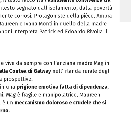
ontesto segnato dall’isolamento, dalla povertà
mente corrosi. Protagoniste della pièce, Ambra
a Maureen e Ivana Monti in quello della madre
noni interpreta Patrick ed Edoardo Rivoira il
e vive da sempre con l’anziana madre Mag in
della Contea di Galway
nell’Irlanda rurale degli
 prospettive.
 in una
prigione emotiva fatta di dipendenza,
ni
. Mag è fragile e manipolatrice, Maureen
a è un
meccanismo doloroso
e crudele che si
orno
.