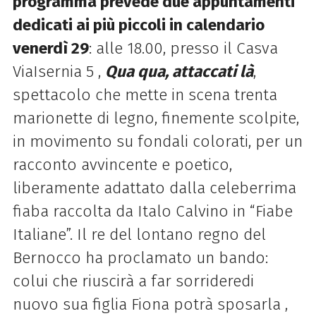
programma prevede due
appuntamenti
dedicati ai più piccoli in calendario
venerdì 29
: alle 18.00, presso il Casva
Via
Isernia 5 ,
Qua qua, attaccati là
,
spettacolo che mette in scena trenta
marionette di legno,
finemente scolpite,
in movimento su fondali colorati, per un
racconto avvincente e poetico,
liberamente adattato dalla celeberrima
fiaba raccolta da Italo Calvino in “Fiabe
Italiane”. Il
re del lontano regno del
Bernocco ha proclamato un bando:
colui che riuscirà a far sorridere
di
nuovo sua figlia Fiona potrà sposarla ,