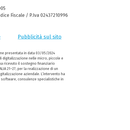
005
dice Fiscale / P.Iva 02437210996
e
Pubblicità sul sito
ne presentata in data 03/05/2024
i digitalizzazione nelle micro, piccole e
 ricevuto il sostegno finanziario
LIA 21–27, per la realizzazione di un
italizzazione aziendale. L’intervento ha
 software, consulenze specialistiche in
e