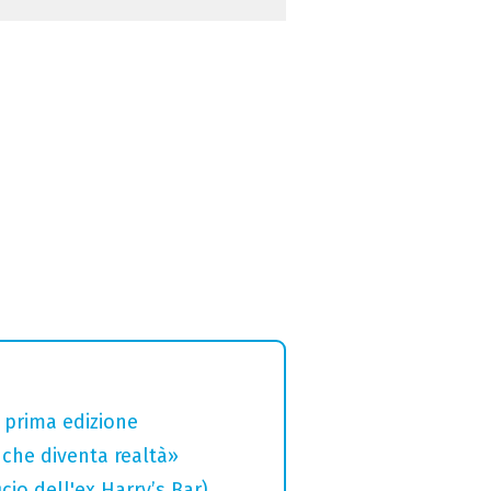
a prima edizione
che diventa realtà»
cio dell'ex Harry’s Bar)