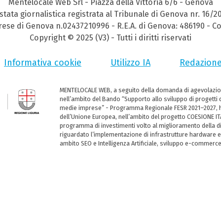
Mentelocale Web Srl - Piazza della Vittoria 6/6 - Genova
stata giornalistica registrata al Tribunale di Genova nr. 16/2
prese di Genova n.02437210996 - R.E.A. di Genova: 486190 - Co
Copyright © 2025 (V3) - Tutti i diritti riservati
Informativa cookie
Utilizzo IA
Redazion
MENTELOCALE WEB, a seguito della domanda di agevolazio
nell’ambito del Bando “Supporto allo sviluppo di progetti d
medie imprese” - Programma Regionale FESR 2021–2027, ha
dell’Unione Europea, nell’ambito del progetto COESIONE ITA
programma di investimenti volto al miglioramento della dig
riguardato l’implementazione di infrastrutture hardware e
ambito SEO e Intelligenza Artificiale, sviluppo e-commerc