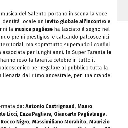
la musica del Salento portano in scena la voce
a identità locale un
invito globale all’incontro e
anni la
musica pugliese
ha lasciato il segno nel
ndo premi prestigiosi e calcando palcoscenici
 territoriali ma soprattutto superando i confini
ta associata per lunghi anni. In Super Taranta
le
hanno reso la taranta celebre in tutto il
lcoscenico per regalare al pubblico tutta la
illenaria dal ritmo ancestrale, per una grande
formata da:
Antonio Castrignanò
,
Mauro
e Licci
,
Enza Pagliara
,
Giancarlo Paglialunga
,
,
Rocco Nigro
,
Massimiliano Morabito
,
Maurizio