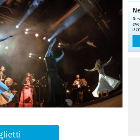
Ne
Res
eve
isc
lietti