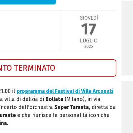
GIOVEDÌ
17
LUGLIO
2025
NTO TERMINATO
1.00 il
programma del Festival di Villa Arconati
villa di delizia di
Bollate
(Milano), in via
oncerto dell'orchestra
Super Taranta
, d
iretta da
urante
e che riunisce le personalità iconiche
ina
.