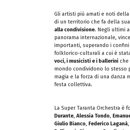
Gli artisti più amati e noti del
di un territorio che fa della su
alla condivisione
. Negli ultimi 
panorama internazionale, vince
importanti, superando i confini
folklorico-culturali a cui è sta
voci, i musicisti e i ballerini
che 
mondo condividono lo stesso pa
magia e la forza di una danza m
festa collettiva.
La Super Taranta Orchestra è 
Durante
,
Alessia Tondo
,
Emanuel
Giulio Bianco
,
Federico Laganà