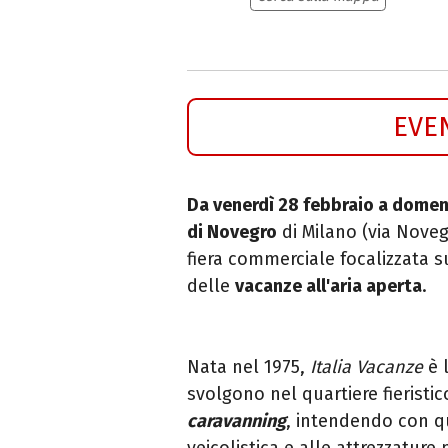
EVE
Da venerdì 28 febbraio a dome
di Novegro
di Milano (via Noveg
fiera commerciale focalizzata
delle
vacanze all'aria aperta
.
Nata nel 1975,
Italia Vacanze
è l
svolgono nel quartiere fieristic
caravanning
, intendendo con q
veicolistica e alle attrezzature