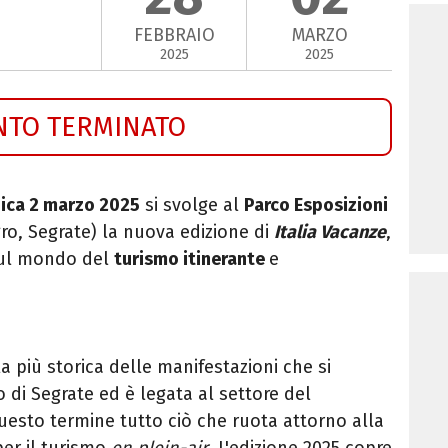
FEBBRAIO
MARZO
2025
2025
NTO TERMINATO
nica 2 marzo 2025
si svolge a
l
Parco Esposizioni
ro, Segrate) la nuova edizione di
Italia Vacanze
,
 sul mondo del
turismo itinerante
e
a più storica delle manifestazioni che si
o di Segrate ed è legata al settore del
uesto termine tutto ciò che ruota attorno alla
 per il turismo
en plein-air
. L'edizione 2025 copre