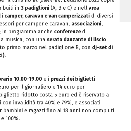
ibuiti in
3 padiglioni
(A, B e C) e nell'
area
di
camper, caravan e van camperizzati
di diversi
cessori per camper e caravan,
associazioni
,
; in programma anche
conferenze
di
la musica, con una
serata danzante di liscio
bato primo marzo nel padiglione B, con
dj-set di
i)
.
orario 10.00-19.00
e i
prezzi dei biglietti
euro per il giornaliero e 14 euro per
iglietto ridotto costa 5 euro ed è riservato a
li con invalidità tra 40% e 79%, e
associati
er bambini e ragazzi
fino ai 18 anni non compiuti
% e 100%.