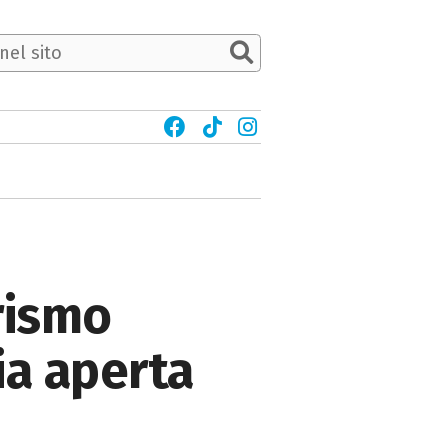
urismo
ria aperta