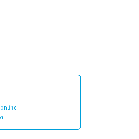
 online
eo