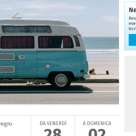
Ne
Res
eve
isc
DA VENERDÌ
A DOMENICA
vegro
28
02