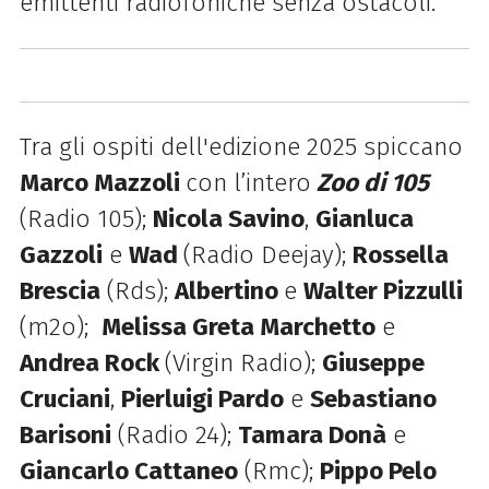
emittenti radiofoniche senza ostacoli.
Tra gli ospiti dell'edizione 2025 spiccano
Marco Mazzoli
con l’intero
Zoo di 105
(Radio 105);
Nicola Savino
,
Gianluca
Gazzoli
e
Wad
(Radio Deejay);
Rossella
Brescia
(Rds);
Albertino
e
Walter Pizzulli
(m2o);
Melissa Greta Marchetto
e
Andrea Rock
(Virgin Radio);
Giuseppe
Cruciani
,
Pierluigi Pardo
e
Sebastiano
Barisoni
(Radio 24);
Tamara Donà
e
Giancarlo Cattaneo
(Rmc);
Pippo Pelo