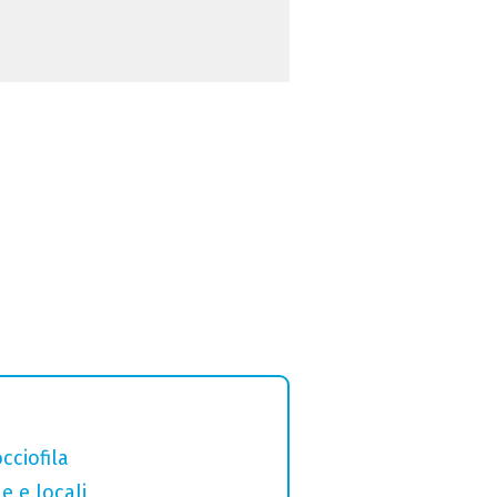
cciofila
e e locali