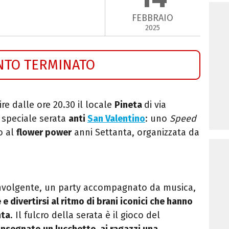
FEBBRAIO
2025
NTO TERMINATO
re dalle ore 20.30 il locale
Pineta
di via
 speciale serata
anti
San Valentino
: uno
Speed
o al
flower power
anni Settanta, organizzata da
oinvolgente, un party accompagnato da musica,
 e divertirsi al ritmo di brani iconici che hanno
nta
. Il fulcro della serata è il gioco del
onsegnato un lucchetto, ai ragazzi una