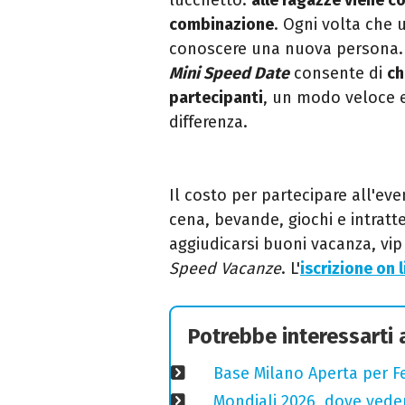
combinazione
. Ogni volta che u
conoscere una nuova persona. Pe
Mini Speed Date
consente di
ch
partecipanti
, un modo veloce e
differenza.
Il costo per partecipare all'eve
cena, bevande, giochi e intratt
aggiudicarsi buoni vacanza, vip
Speed Vacanze
. L'
iscrizione on l
Potrebbe interessarti
Base Milano Aperta per Fe
Mondiali 2026, dove veder