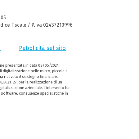
005
dice Fiscale / P.Iva 02437210996
e
Pubblicità sul sito
ne presentata in data 03/05/2024
i digitalizzazione nelle micro, piccole e
 ricevuto il sostegno finanziario
LIA 21–27, per la realizzazione di un
italizzazione aziendale. L’intervento ha
 software, consulenze specialistiche in
e