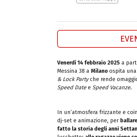
EVE
Venerdì 14 febbraio 2025
a parti
Messina 38 a
Milano
ospita una
& Lock Party
che rende omaggi
Speed Date
e
Speed Vacanze
.
In un’atmosfera frizzante e c
dj-set e animazione, per
ballare
fatto la storia degli anni Setta
lucchetto:
alle ragazze viene c