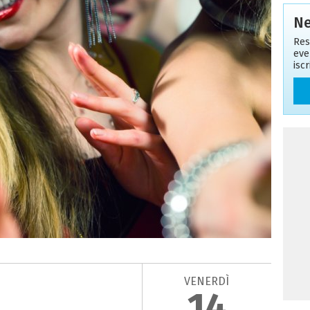
Ne
Res
eve
isc
VENERDÌ
14