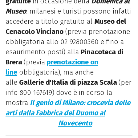
gratuite
in occasione della
Domenica al
Museo
: milanesi e turisti possono infatti
accedere a titolo gratuito al
Museo del
Cenacolo Vinciano
(previa prenotazione
obbligatoria allo 02 92800360 e fino a
esaurimento posti) alla
Pinacoteca di
Brera
(previa
prenotazione on
line
obbligatoria), ma anche
alle
Gallerie d'Italia di piazza Scala
(per
info 800 167619) dove è in corso la
mostra
Il genio di Milano: crocevia delle
arti dalla Fabbrica del Duomo al
Novecento
.