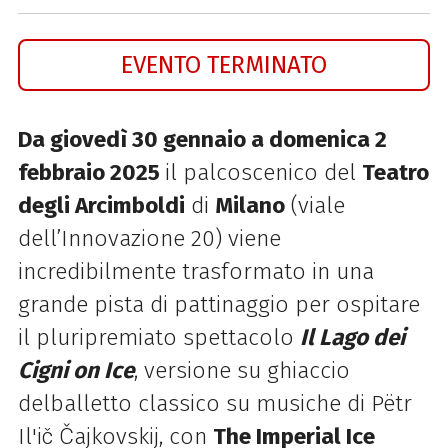
EVENTO TERMINATO
Da giovedì 30 gennaio a domenica 2
febbraio 2025
il palcoscenico de
l
Teatro
degli Arcimboldi
di
Milano
(viale
dell’Innovazione 20) viene
incredibilmente trasformato in una
grande pista di pattinaggio per ospitare
il pluripremiato spettacolo
Il Lago dei
Cigni on Ice
, versione su ghiaccio
delballetto classico su musiche di Pëtr
Il'ič Čajkovskij, con
The Imperial Ice