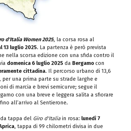
ro
d
'
Italia
Women 2025
, la corsa rosa al
al 13 luglio 2025
. La partenza è però prevista
me nella scorsa edizione con una
sfida contro il
via
domenica 6 luglio 2025
da
Bergamo
con
teramente
cittadina
. Il percorso urbano di 13,6
, per una prima parte su strade larghe e
ioni di marcia e brevi semicurve; segue il
rgamo con una breve e leggera salita a sfiorare
fino all’arrivo al Sentierone.
nda tappa del
Giro d'Italia
in rosa:
lunedì 7
Aprica
, tappa di 99 chilometri divisa in due