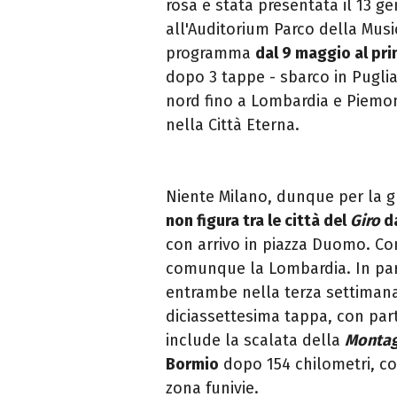
rosa è stata presentata il 13 g
all'A
uditorium Parco della Musi
programma
dal 9 maggio al pr
dopo 3 tappe - sbarco in Puglia
nord fino a Lombardia e Piemo
nella Città Eterna.
Niente Milano, dunque per la gr
non figura tra le città del
Giro
d
con arrivo in piazza Duomo. Com
comunque la Lombardia. In pa
entrambe nella terza settimana
diciassettesima tappa, con part
include la scalata della
Montag
Bormio
dopo 154 chilometri, co
zona funivie.