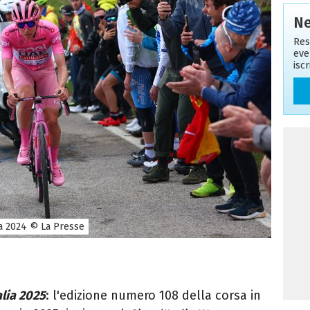
Ne
Res
eve
isc
lia 2024 © La Presse
alia 2025
: l'edizione numero 108 della corsa in