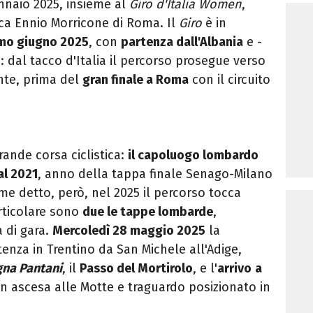
ennaio 2025, insieme al
Giro d'Italia Women
,
ca Ennio Morricone di Roma. Il
Giro
è in
imo giugno 2025
, con
partenza dall'Albania
e -
: dal tacco d'Italia il percorso prosegue verso
nte, prima del
gran finale a Roma
con il circuito
ande corsa ciclistica:
il capoluogo lombardo
al 2021
, anno della tappa finale Senago-Milano
e detto, però, nel 2025 il percorso tocca
rticolare sono
due le tappe lombarde
,
 di gara.
Mercoledì 28 maggio 2025
la
enza in Trentino da San Michele all'Adige,
na Pantani
, il
Passo del Mortirolo
, e
l'
arrivo
a
n ascesa alle Motte e traguardo posizionato in