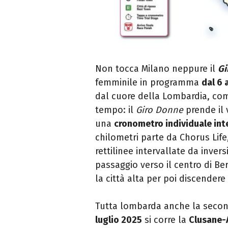
Non tocca Milano neppure il
Gi
femminile in programma
dal 6 
dal cuore della Lombardia, co
tempo: il
Giro Donne
prende il 
una
c
ronometro individuale in
chilometri parte da Chorus Life
rettilinee intervallate da invers
passaggio verso il centro di Be
la città alta per poi discendere 
Tutta lombarda anche la seco
luglio 2025
si corre la
Clusane-