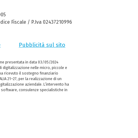
005
dice Fiscale / P.Iva 02437210996
e
Pubblicità sul sito
ne presentata in data 03/05/2024
i digitalizzazione nelle micro, piccole e
 ricevuto il sostegno finanziario
LIA 21–27, per la realizzazione di un
italizzazione aziendale. L’intervento ha
 software, consulenze specialistiche in
e