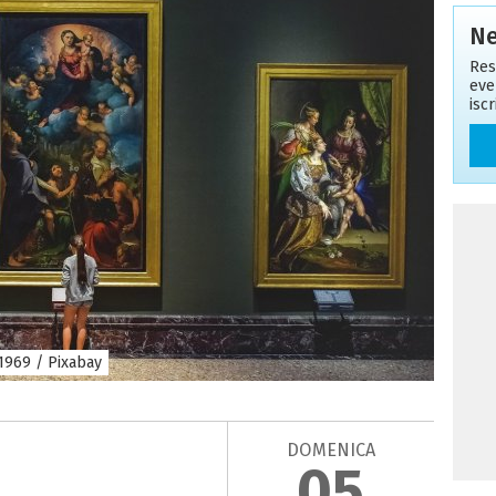
Ne
Res
eve
isc
s1969 / Pixabay
DOMENICA
05