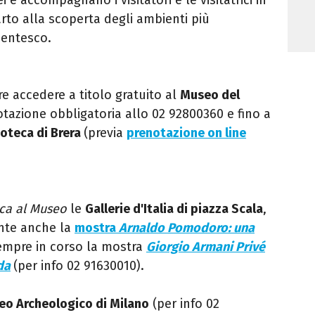
arto alla scoperta degli ambienti più
centesco.
re accedere a titolo gratuito al
Museo del
tazione obbligatoria allo 02 92800360 e fino a
oteca di Brera
(previa
prenotazione on line
ca al Museo
le
Gallerie d'Italia di piazza Scala
,
ente anche la
mostra
Arnaldo Pomodoro: una
empre in corso la mostra
Giorgio Armani Privé
da
(per info 02 91630010).
o Archeologico di Milano
(per info 02