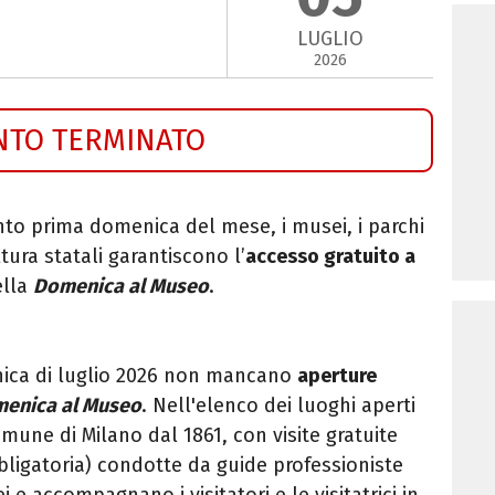
LUGLIO
2026
NTO TERMINATO
nto prima domenica del mese, i musei, i parchi
ltura statali garantiscono l’
accesso gratuito a
ella
Domenica al Museo
.
ica di luglio 2026 non mancano
aperture
enica al Museo
. Nell'elenco dei luoghi aperti
mune di Milano dal 1861, con visite gratuite
ligatoria) condotte da guide professioniste
 e accompagnano i visitatori e le visitatrici in