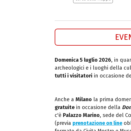
EVE
Domenica 5 luglio 2026
, in qua
archeologici e i luoghi della cu
tutti i visitatori
in occasione d
Anche a
Milano
la prima domen
gratuite
in occasione della
Dom
c'è
Palazzo Marino
, sede del Co
(previa
prenotazione on line
obb
formate da Civita Mostre e Musei