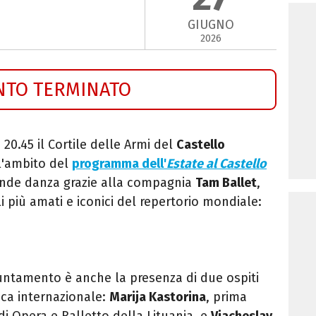
GIUGNO
2026
NTO TERMINATO
 20.45 il Cortile delle Armi del
Castello
ll'ambito del
programma dell'
Estate al Castello
rande danza grazie alla compagnia
Tam Ballet
,
i più amati e iconici del repertorio mondiale:
untamento è anche la presenza di due ospiti
ica internazionale:
Marija Kastorina
, prima
di Opera e Balletto della Lituania, e
Viacheslav