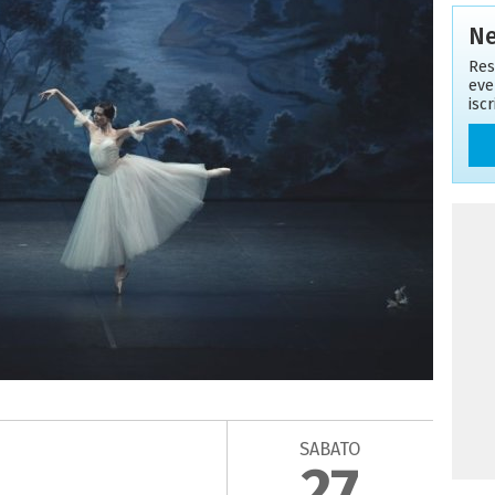
Ne
Res
eve
isc
SABATO
27