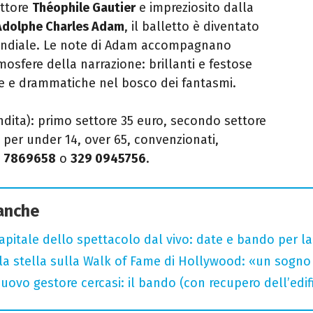
ittore
Théophile Gautier
e impreziosito dalla
Adolphe Charles Adam
, il balletto è diventato
mondiale. Le note di Adam accompagnano
osfere della narrazione: brillanti e festose
 e drammatiche nel bosco dei fantasmi.
vendita): primo settore 35 euro, secondo settore
i per under 14, over 65, convenzionati,
 7869658
o
329 0945756
.
 anche
capitale dello spettacolo dal vivo: date e bando per l
la stella sulla Walk of Fame di Hollywood: «un sogno 
uovo gestore cercasi: il bando (con recupero dell’edifi