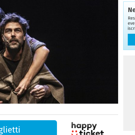
Ne
Res
eve
isc
lietti