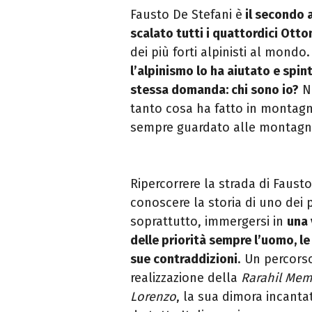
Fausto De Stefani è
il secondo a
scalato tutti i quattordici Otto
dei più forti alpinisti al mond
l’alpinismo lo ha aiutato e spint
stessa domanda: chi sono io?
No
tanto cosa ha fatto in montag
sempre guardato alle montagn
Ripercorrere la strada di Faust
conoscere la storia di uno dei 
soprattutto, immergersi in
una 
delle priorità sempre l’uomo, le 
sue contraddizioni
. Un percors
realizzazione della
Rarahil Mem
Lorenzo
, la sua dimora incanta