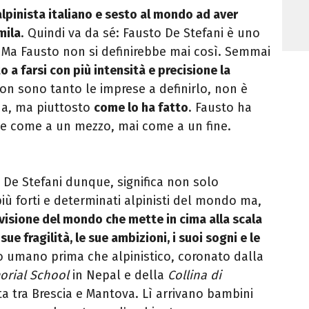
lpinista italiano e sesto al mondo ad aver
mila
. Quindi va da sé: Fausto De Stefani è uno
o. Ma Fausto non si definirebbe mai così. Semmai
o a farsi con più intensità e precisione la
n sono tanto le imprese a definirlo, non è
na, ma piuttosto
come lo ha fatto
. Fausto ha
e come a un mezzo, mai come a un fine.
o De Stefani dunque, significa non solo
più forti e determinati alpinisti del mondo ma,
visione del mondo che mette in cima alla scala
sue fragilità, le sue ambizioni, i suoi sogni e le
o umano prima che alpinistico, coronato dalla
orial School
in Nepal e della
Collina di
ta tra Brescia e Mantova. Lì arrivano bambini