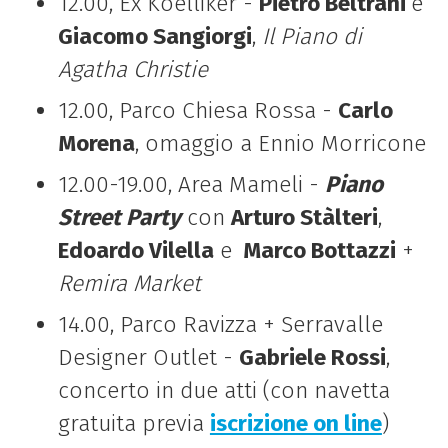
12.00, Ex Koelliker -
Pietro Beltrani
e
Giacomo Sangiorgi
,
Il Piano di
Agatha Christie
12.00, Parco Chiesa Rossa -
Carlo
Morena
, omaggio a Ennio Morricone
12.00-19.00, Area Mameli -
Piano
Street Party
con
Arturo Stàlteri
,
Edoardo Vilella
e
Marco Bottazzi
+
Remira Market
14.00, Parco Ravizza + Serravalle
Designer Outlet -
Gabriele Rossi
,
concerto in due atti (con navetta
gratuita previa
iscrizione on line
)