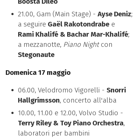
Boosta Dileo
21.00, Gam (Main Stage) -
Ayse Deniz
;
a seguire
Gaël Rakotondrabe
e
Rami Khalifé
& Bachar Mar-Khalifé
;
a mezzanotte,
Piano Night
con
Stegonaute
Domenica 17 maggio
06.00, Velodromo Vigorelli -
Snorri
Hallgrímsson
, concerto all'alba
10.00, 11.00 e 12.00, Volvo Studio -
Terry Riley & Toy Piano Orchestra
,
laboratori per bambini