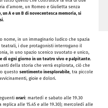
di tutto quello che costruisce la vita di due
ria d’amore, un Romeo e Giulietta senza
 un A e un B di novecentesca memoria, si
si
.
o nome, in un immaginario ludico che spazia
 teatrali, i due protagonisti interrogano il
ronia, in uno spazio scenico svuotato e unico,
e di ogni giorno in un teatro vivo e palpitante
.
nti della storia che verrà esplorata, ciò che
ro questo
sentimento inesplorabile
, tra piccole
avvicinamenti, gioie e dolori.
seguenti
orari
: martedì e sabato alle 19.30
replica alle 15.45 e alle 19.30); mercoledì alle