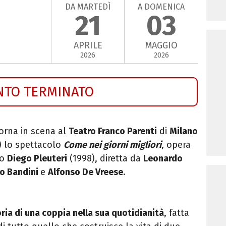
DA MARTEDÌ
A DOMENICA
21
03
APRILE
MAGGIO
2026
2026
NTO TERMINATO
orna in scena al
Teatro Franco Parenti
di
Milano
) lo spettacolo
Come nei giorni migliori
, opera
go
Diego Pleuteri
(1998), diretta da
Leonardo
o Bandini
e
Alfonso De Vreese
.
oria di una coppia nella sua quotidianità
, fatta