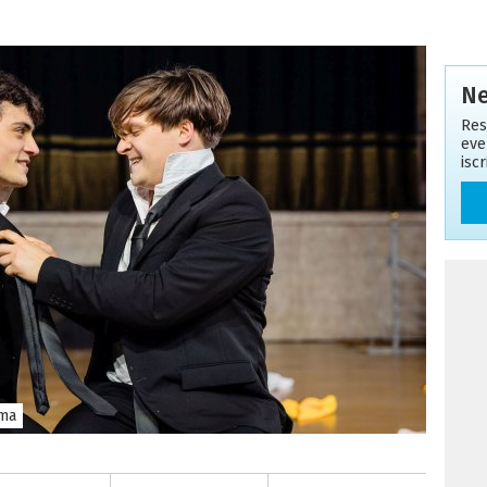
Ne
Res
eve
isc
lma