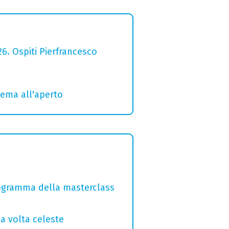
26. Ospiti Pierfrancesco
inema all'aperto
programma della masterclass
la volta celeste