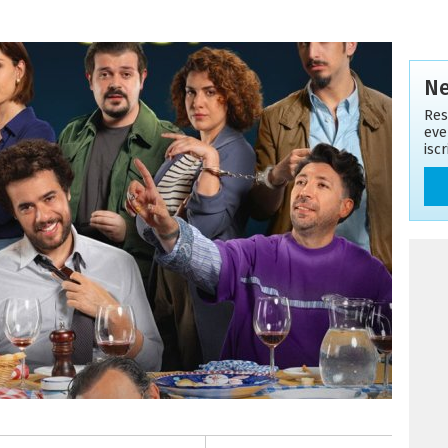
Ne
Res
eve
isc