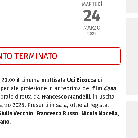
MARTEDÌ
24
MARZO
2026
NTO TERMINATO
 20.00 il cinema multisala
Uci Bicocca
di
speciale proiezione in anteprima del film
Cena
orale diretta da
Francesco Mandelli
, in uscita
rzo 2026. Presenti in sala, oltre al regista,
Giulia Vecchio
,
Francesco Russo
,
Nicola Nocella
,
rano
.