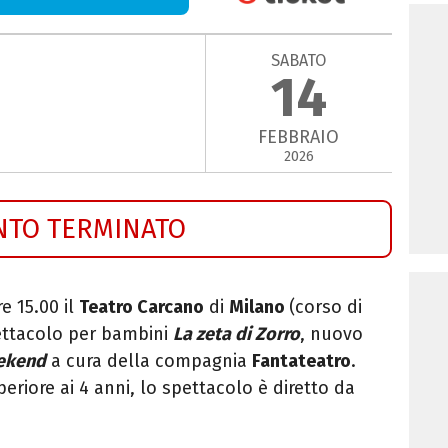
SABATO
14
FEBBRAIO
2026
NTO TERMINATO
re 15.00 il
Teatro Carcano
di
Milano
(corso di
ettacolo per bambini
La zeta di Zorro
, nuovo
eekend
a cura della compagnia
Fantateatro
.
eriore ai 4 anni, lo spettacolo è diretto da