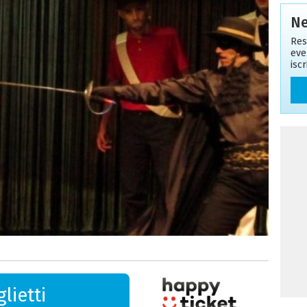
Ne
Res
eve
isc
lietti