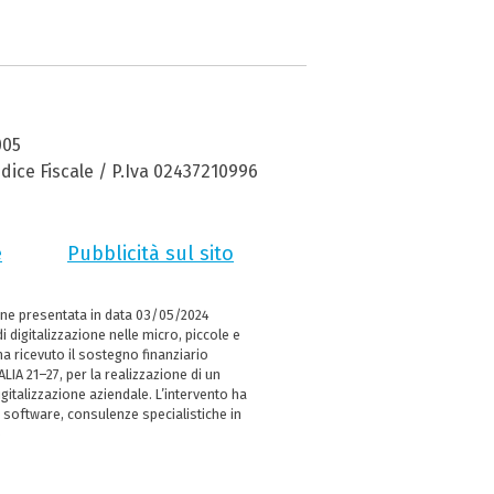
005
dice Fiscale / P.Iva 02437210996
e
Pubblicità sul sito
ne presentata in data 03/05/2024
i digitalizzazione nelle micro, piccole e
 ricevuto il sostegno finanziario
LIA 21–27, per la realizzazione di un
italizzazione aziendale. L’intervento ha
 software, consulenze specialistiche in
e