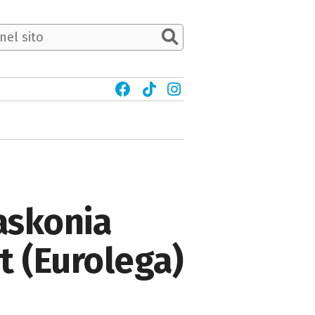
askonia
et (Eurolega)