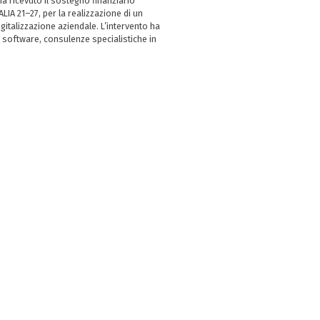
 ricevuto il sostegno finanziario
LIA 21–27, per la realizzazione di un
italizzazione aziendale. L’intervento ha
 software, consulenze specialistiche in
e