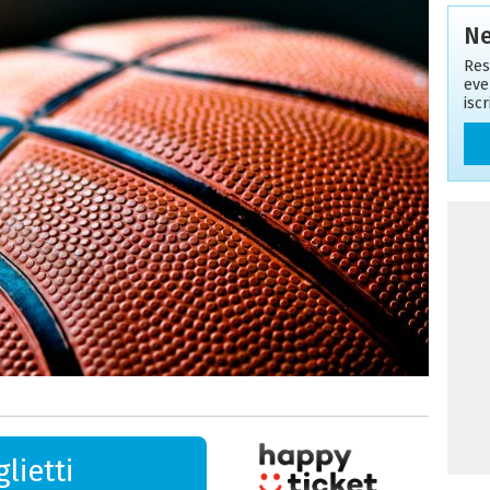
Ne
Res
eve
isc
lietti