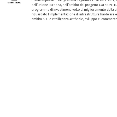
medie imprese” - Programma Regionale FESR 2021–2027, ha
dell’Unione Europea, nell’ambito del progetto COESIONE ITA
programma di investimenti volto al miglioramento della dig
riguardato l’implementazione di infrastrutture hardware e
ambito SEO e Intelligenza Artificiale, sviluppo e-commerc