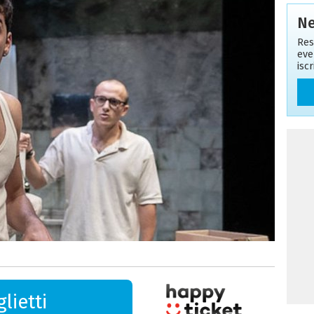
Ne
Res
eve
isc
lietti