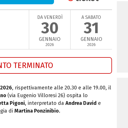
DA VENERDÌ
A SABATO
30
31
GENNAIO
GENNAIO
2026
2026
NTO TERMINATO
 2026
, rispettivamente alle 20.30 e alle 19.00, il
ano
(via Eugenio Villoresi 26) ospita lo
tta Pigoni
, interpretato da
Andrea David
e
egia di
Martina Ponzinibio
.